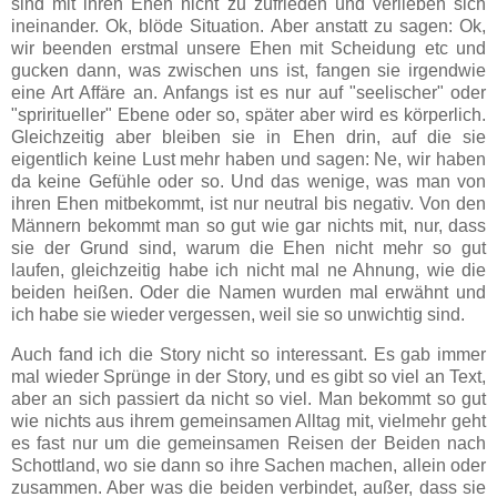
sind mit ihren Ehen nicht zu zufrieden und verlieben sich
ineinander. Ok, blöde Situation. Aber anstatt zu sagen: Ok,
wir beenden erstmal unsere Ehen mit Scheidung etc und
gucken dann, was zwischen uns ist, fangen sie irgendwie
eine Art Affäre an. Anfangs ist es nur auf "seelischer" oder
"spriritueller" Ebene oder so, später aber wird es körperlich.
Gleichzeitig aber bleiben sie in Ehen drin, auf die sie
eigentlich keine Lust mehr haben und sagen: Ne, wir haben
da keine Gefühle oder so. Und das wenige, was man von
ihren Ehen mitbekommt, ist nur neutral bis negativ. Von den
Männern bekommt man so gut wie gar nichts mit, nur, dass
sie der Grund sind, warum die Ehen nicht mehr so gut
laufen, gleichzeitig habe ich nicht mal ne Ahnung, wie die
beiden heißen. Oder die Namen wurden mal erwähnt und
ich habe sie wieder vergessen, weil sie so unwichtig sind.
Auch fand ich die Story nicht so interessant. Es gab immer
mal wieder Sprünge in der Story, und es gibt so viel an Text,
aber an sich passiert da nicht so viel. Man bekommt so gut
wie nichts aus ihrem gemeinsamen Alltag mit, vielmehr geht
es fast nur um die gemeinsamen Reisen der Beiden nach
Schottland, wo sie dann so ihre Sachen machen, allein oder
zusammen. Aber was die beiden verbindet, außer, dass sie