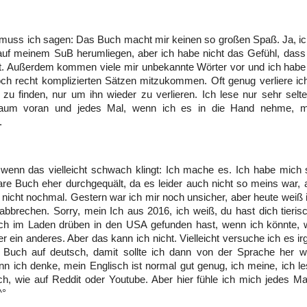
 muss ich sagen: Das Buch macht mir keinen so großen Spaß. Ja, i
auf meinem SuB herumliegen, aber ich habe nicht das Gefühl, dass
t. Außerdem kommen viele mir unbekannte Wörter vor und ich habe 
ch recht komplizierten Sätzen mitzukommen. Oft genug verliere ic
 zu finden, nur um ihn wieder zu verlieren. Ich lese nur sehr sel
um voran und jedes Mal, wenn ich es in die Hand nehme, mö
.
wenn das vielleicht schwach klingt: Ich mache es. Ich habe mich
e Buch eher durchgequält, da es leider auch nicht so meins war, a
nicht nochmal. Gestern war ich mir noch unsicher, aber heute weiß 
bbrechen. Sorry, mein Ich aus 2016, ich weiß, du hast dich tierisc
ch im Laden drüben in den USA gefunden hast, wenn ich könnte, 
r ein anderes. Aber das kann ich nicht. Vielleicht versuche ich es i
 Buch auf deutsch, damit sollte ich dann von der Sprache her 
n ich denke, mein Englisch ist normal gut genug, ich meine, ich le
ch, wie auf Reddit oder Youtube. Aber hier fühle ich mich jedes Mal
^°