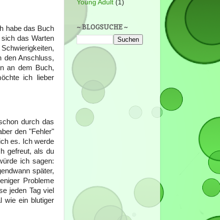
Young Adult
(1)
~ BLOGSUCHE ~
ch habe das Buch
 sich das Warten
Schwierigkeiten,
h den Anschluss,
ten an dem Buch,
chte ich lieber
 schon durch das
ber den "Fehler"
ich es. Ich werde
h gefreut, als du
würde ich sagen:
rgendwann später,
weniger Probleme
se jeden Tag viel
 wie ein blutiger