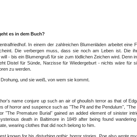
eht es in dem Buch?
entralfriedhof. In einem der zahlreichen Blumenläden arbeitet eine Fra
cheint. Die verbergen muss, dass sie noch am Leben ist. Die ih
will - bis ein Blumengruß für sie zum tödlichen Zeichen wird. Denn i
ht Distel für Sünde, Narzisse für Wiedergeburt - nichts wäre für s
oren zu werden.
e Drohung, und sie weiß, von wem sie kommt.
hor's name conjure up such an air of ghoulish terror as that of Edg
les of horror and suspence such as "The Pit and the Pendulum", "The 
or "The Premature Burial" gained an added element of sinister intri
ysterious death in Baltimore in 1849 after being found wandering 
tate, wearing clothes that did noch belong to him.
st known for his disturbing gothic horror stories, Poe also wrote myst