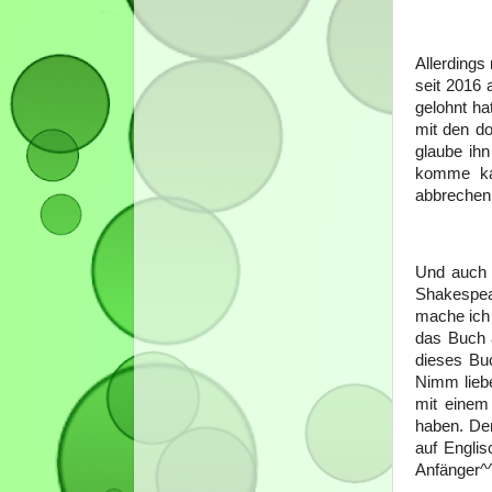
Allerdings
seit 2016 
gelohnt ha
mit den do
glaube ihn
komme ka
abbrechen
Und auch 
Shakespear
mache ich 
das Buch a
dieses Bu
Nimm liebe
mit einem
haben. Den
auf Englis
Anfänger^