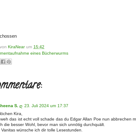
schossen
t von
KiraNear
um
15:42
mentaufnahme eines Bücherwurms
mmentare:
Sheena S. ღ
23. Juli 2024 um 17:37
löchen Kira,
weh das ist echt voll schade das du Edgar Allan Poe nun abbrechen mu
h die besser Wohl, bevor man sich unnötig durchquält.
 Vanitas wünsche ich dir tolle Lesestunden.