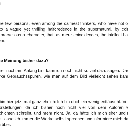
t.
are few persons, even among the calmest thinkers, who have not o
nto a vague yet thrilling halfcredence in the supernatural, by co
marvellous a character, that, as mere coincidences, the intellect h
em.
ne Meinung bisher dazu?
hier noch am Anfang bin, kann ich noch nicht so viel dazu sagen. Da
rke Gebrauchsspuren, wie man auf dem Bild vielleicht sehen kann
.
bin hier jetzt mal ganz ehrlich: Ich bin doch ein wenig enttäuscht. Ve
orstellungen, da ich bisher noch nicht viel von dem Autoren 
hichten schreibt, und mehr nicht. Ja, da hätte ich mich eher und 
al lasse ich immer die Werke selbst sprechen und informiere mich d
rüber.