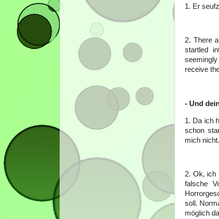
1. Er seufz
2. There 
startled i
seemingly 
receive th
- Und dei
1. Da ich 
schon sta
mich nicht
2. Ok, ich 
falsche V
Horrorgesc
soll. Norm
möglich da