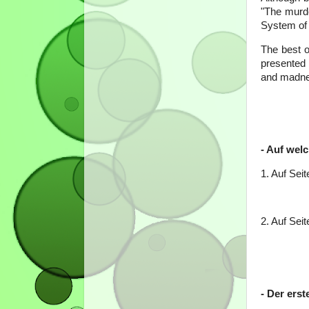
"The murde
System of 
The best of
presented 
and madne
- Auf welc
1. Auf Seit
2. Auf Seit
- Der erst