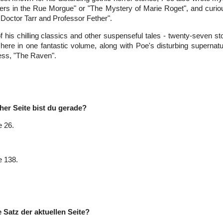
rs in the Rue Morgue" or "The Mystery of Marie Roget", and curiou
Doctor Tarr and Professor Fether".
 his chilling classics and other suspenseful tales - twenty-seven stor
here in one fantastic volume, along with Poe's disturbing supernat
ss, "The Raven".
her Seite bist du gerade?
e 26.
e 138.
e Satz der aktuellen Seite?