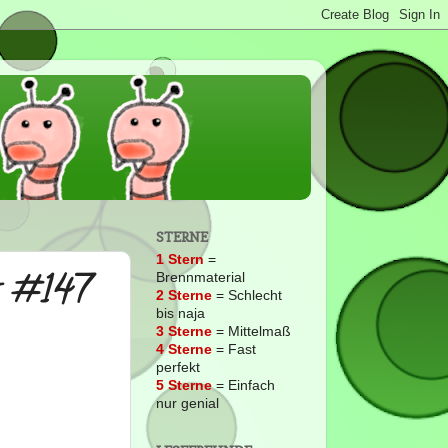
STERNE
1 Stern
=
s #147
Brennmaterial
2
Sterne
= Schlecht
bis naja
3 Sterne
= Mittelmaß
4 Sterne
= Fast
perfekt
5 Sterne
= Einfach
nur genial