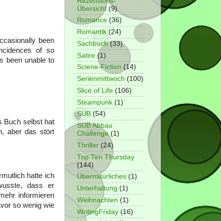
Rezensions-
Übersicht
(9)
Romance
(36)
Romantik
(24)
ccasionally been
Sachbuch
(33)
incidences of so
Satire
(1)
as been unable to
Sciene-Fiction
(14)
Serienmittwoch
(100)
Slice of Life
(106)
Steampunk
(1)
SUB
(54)
s Buch selbst hat
SUB Abbau
, aber das stört
Challenge
(1)
Thriller
(24)
Top Ten Thursday
(144)
rmutlich hatte ich
Übernatürliches
(1)
wusste, dass er
Unterhaltung
(1)
mehr informieren
Weihnachten
(1)
avor so wenig wie
WritingFriday
(16)