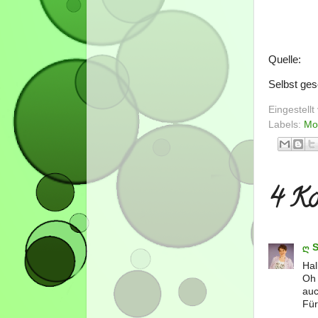
Quelle:
Selbst ge
Eingestell
Labels:
Mo
4 Ko
ღ 
Hal
Oh 
auc
Für