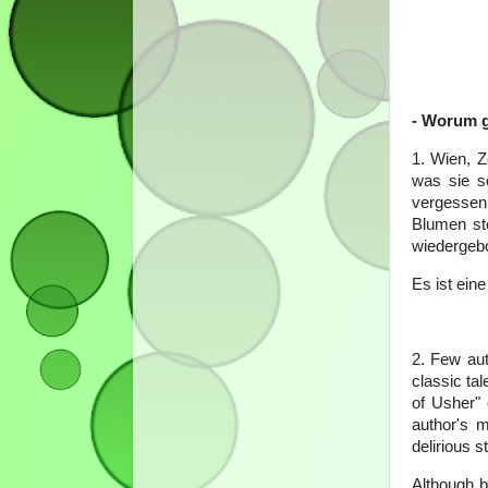
- Worum g
1. Wien, Z
was sie s
vergessen 
Blumen ste
wiedergeb
Es ist ein
2. Few aut
classic ta
of Usher" 
author's m
delirious s
Although be