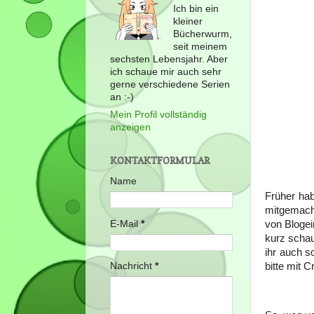
Ich bin ein
kleiner
Bücherwurm,
seit meinem
sechsten Lebensjahr. Aber
ich schaue mir auch sehr
gerne verschiedene Serien
an :-)
Mein Profil vollständig
anzeigen
KONTAKTFORMULAR
Name
Früher ha
mitgemacht
E-Mail
*
von Blogei
kurz schau
ihr auch s
bitte mit C
Nachricht
*