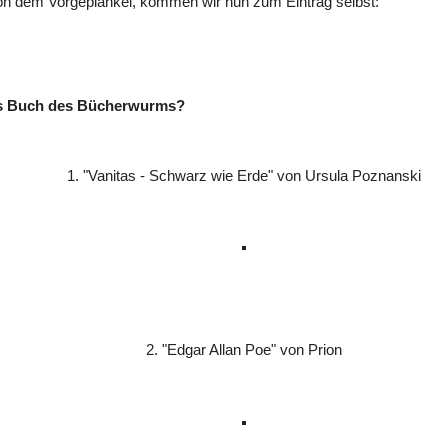
on dem Vorgeplänkel, kommen wir nun zum Eintrag selbst:
es Buch des Bücherwurms?
1. "Vanitas - Schwarz wie Erde" von Ursula Poznanski
2. "Edgar Allan Poe" von Prion