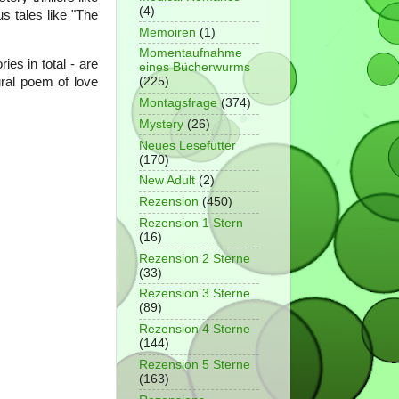
(4)
s tales like "The
Memoiren
(1)
Momentaufnahme
ies in total - are
eines Bücherwurms
ural poem of love
(225)
Montagsfrage
(374)
Mystery
(26)
Neues Lesefutter
(170)
New Adult
(2)
Rezension
(450)
Rezension 1 Stern
(16)
Rezension 2 Sterne
(33)
Rezension 3 Sterne
(89)
Rezension 4 Sterne
(144)
Rezension 5 Sterne
(163)