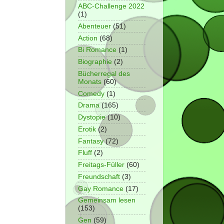
ABC-Challenge 2022
(1)
Abenteuer
(51)
Action
(68)
Bi Romance
(1)
Biographie
(2)
Bücherregal des
Monats
(60)
Comedy
(1)
Drama
(165)
Dystopie
(10)
Erotik
(2)
Fantasy
(72)
Fluff
(2)
Freitags-Füller
(60)
Freundschaft
(3)
Gay Romance
(17)
Gemeinsam lesen
(153)
Gen
(59)