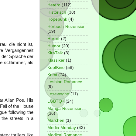
Hetero
(112)
Historisch
(38)
Hopepunk
(4)
Hörbuch-Rezension
(19)
Horror
(2)
u, die nicht ist,
Humor
(20)
re Vergangenheit
KiraTalk
(3)
n der Sprache der
Klassiker
(1)
ie schlimmer, als
KopfKino
(58)
Krimi
(74)
Lesbian Romance
(9)
Lesewoche
(11)
ar Allan Poe. His
LGBTQ+
(24)
Fall of the House
Manga-Rezension
gue following the
(36)
the streets in a
Märchen
(1)
Media Monday
(43)
Medical Romance
ery thrillers like