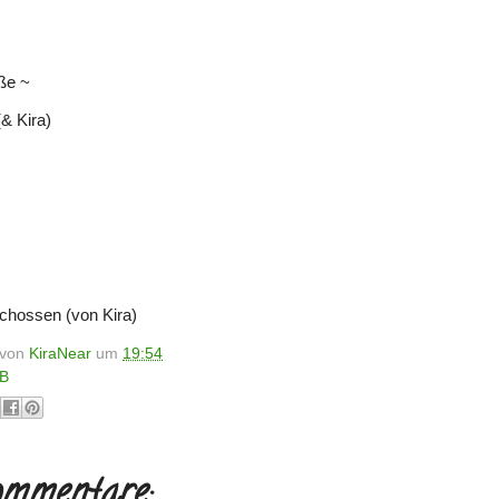
.
ße ~
(& Kira)
chossen (von Kira)
t von
KiraNear
um
19:54
B
mmentare: