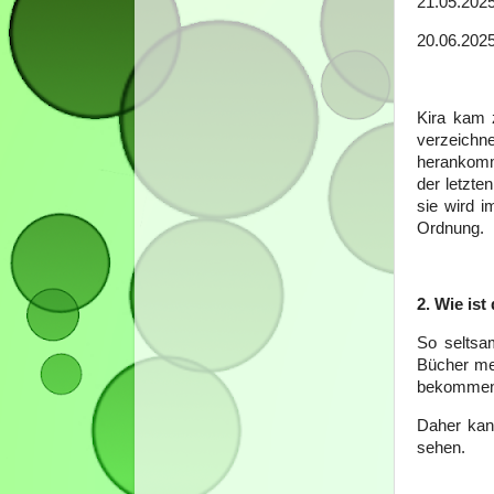
21.05.2025
20.06.202
Kira kam 
verzeichn
herankomm
der letzte
sie wird 
Ordnung.
2. Wie ist
So seltsam
Bücher me
bekommen, 
Daher kann
sehen.