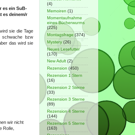
(4)
r es ein SuB-
Memoiren
(1)
t es deinem/r
Momentaufnahme
eines Bücherwurms
(225)
wird sie die Tage
Montagsfrage
(374)
le schwache bzw
Mystery
(26)
aber das wird sie
Neues Lesefutter
(170)
New Adult
(2)
Rezension
(450)
Rezension 1 Stern
(16)
Rezension 2 Sterne
(33)
Rezension 3 Sterne
(89)
Rezension 4 Sterne
(144)
nen wir nicht
Rezension 5 Sterne
(163)
e Rolle,