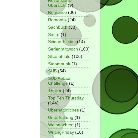
Rezensions-
Übersicht
(9)
Romance
(36)
Romantik
(24)
Sachbuch
(33)
Satire
(1)
Sciene-Fiction
(14)
Serienmittwoch
(100)
Slice of Life
(106)
Steampunk
(1)
SUB
(54)
SUB Abbau
Challenge
(1)
Thriller
(24)
Top Ten Thursday
(144)
Übernatürliches
(1)
Unterhaltung
(1)
Weihnachten
(1)
WritingFriday
(16)