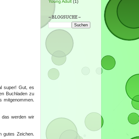
Young Adult
(1)
~ BLOGSUCHE ~
l super! Gut, es
den Buchladen zu
hts mitgenommen.
r das werden wir
n gutes Zeichen.