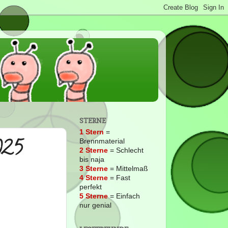
STERNE
1 Stern
=
025
Brennmaterial
2
Sterne
= Schlecht
bis naja
3 Sterne
= Mittelmaß
4 Sterne
= Fast
perfekt
5 Sterne
= Einfach
nur genial