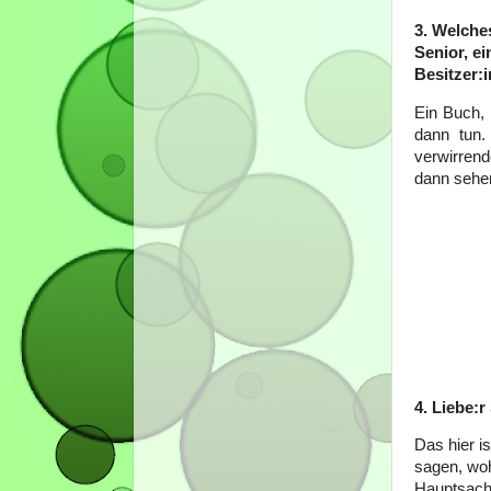
3. Welche
Senior, e
Besitzer:i
Ein Buch, 
dann tun.
verwirrend
dann sehe
4. Liebe:
Das hier i
sagen, woh
Hauptsach