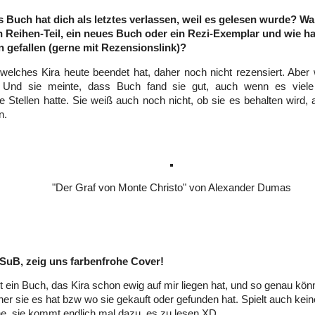
s Buch hat dich als letztes verlassen, weil es gelesen wurde? Wa
in Reihen-Teil, ein neues Buch oder ein Rezi-Exemplar und wie ha
n gefallen (gerne mit Rezensionslink)?
welches Kira heute beendet hat, daher noch nicht rezensiert. Aber 
 Und sie meinte, dass Buch fand sie gut, auch wenn es vie
e Stellen hatte. Sie weiß auch noch nicht, ob sie es behalten wird, 
n.
"Der Graf von Monte Christo" von Alexander Dumas
r SuB, zeig uns farbenfrohe Cover!
st ein Buch, das Kira schon ewig auf mir liegen hat, und so genau kön
er sie es hat bzw wo sie gekauft oder gefunden hat. Spielt auch kein
e, sie kommt endlich mal dazu, es zu lesen XD