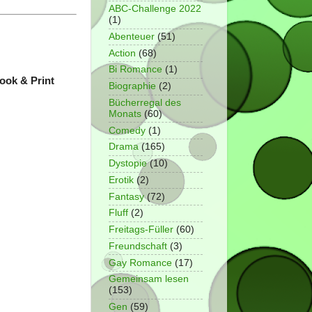
ABC-Challenge 2022
(1)
Abenteuer
(51)
Action
(68)
Bi Romance
(1)
Book & Print
Biographie
(2)
Bücherregal des
Monats
(60)
Comedy
(1)
Drama
(165)
Dystopie
(10)
Erotik
(2)
Fantasy
(72)
Fluff
(2)
Freitags-Füller
(60)
Freundschaft
(3)
Gay Romance
(17)
Gemeinsam lesen
(153)
Gen
(59)