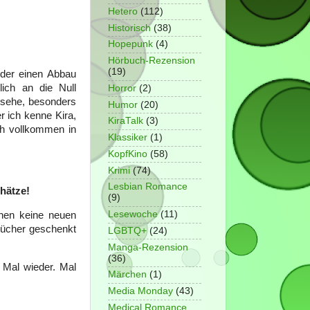
Hetero
(112)
Historisch
(38)
Hopepunk
(4)
Hörbuch-Rezension
(19)
der einen Abbau
ich an die Null
Horror
(2)
 sehe, besonders
Humor
(20)
r ich kenne Kira,
KiraTalk
(3)
ch vollkommen in
Klassiker
(1)
KopfKino
(58)
Krimi
(74)
Lesbian Romance
chätze!
(9)
Lesewoche
(11)
chen keine neuen
Bücher geschenkt
LGBTQ+
(24)
Manga-Rezension
(36)
 Mal wieder. Mal
Märchen
(1)
Media Monday
(43)
Medical Romance