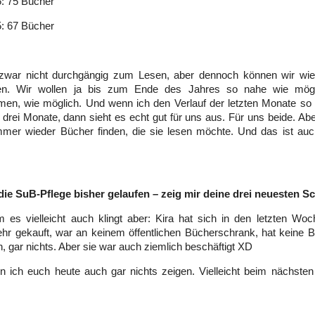
: 75 Bücher
5: 67 Bücher
zwar nicht durchgängig zum Lesen, aber dennoch können wir wie
en. Wir wollen ja bis zum Ende des Jahres so nahe wie mögl
en, wie möglich. Und wenn ich den Verlauf der letzten Monate so
n drei Monate, dann sieht es echt gut für uns aus. Für uns beide. Abe
immer wieder Bücher finden, die sie lesen möchte. Und das ist au
 die SuB-Pflege bisher gelaufen – zeig mir deine drei neuesten S
 es vielleicht auch klingt aber: Kira hat sich in den letzten Wo
hr gekauft, war an keinem öffentlichen Bücherschrank, hat keine 
gar nichts. Aber sie war auch ziemlich beschäftigt XD
 ich euch heute auch gar nichts zeigen. Vielleicht beim nächsten