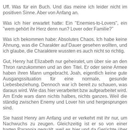
Uff. Was für ein Buch. Und das meine ich leider nicht im
positiven Sinne. Aber von Anfang an.
Was ich hier erwartet hatte: Ein "Enemies-to-Lovers", ein
"wem gehört ihr Herz denn nun? Lover oder Familie?"
Was ich bekommen habe: Absolutes Chaos. Ich habe keine
Ahnung, was die Charakter auf Dauer gesehen wollten, und
ich glaube, die Charaktere wussten es auch nicht so richtig.
Gut, Henry hat Elizabeth nur geheiratet, um über sie an den
Thron ranzukommen und an den Titel. Er oder seine Armee
haben ihren Mann umgebracht. Joah, eigentlich keine gute
Ausgangssituation für eine normale, gesunde
Liebesbeziehung. Dennoch war ich bereit zu schauen, was
daraus wird. Wie das hier verarbeitet bzw aufgearbeitet wird.
Am Ende wars dann nichts halbes, nichts ganzes. Weil die
ständig zwischen Enemy und Lover hin und hergesprungen
sind.
Sie hasst Henry am Anfang und er verkehrt mit ihr nur, um
Nachwuchs zu zeugen. Gleichzeitig ist er so von einer
harten Paranoia gequält, weil es hier und da Gerüchte über