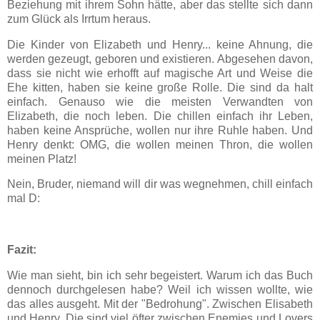
Beziehung mit ihrem Sohn hätte, aber das stellte sich dann
zum Glück als Irrtum heraus.
Die Kinder von Elizabeth und Henry... keine Ahnung, die
werden gezeugt, geboren und existieren. Abgesehen davon,
dass sie nicht wie erhofft auf magische Art und Weise die
Ehe kitten, haben sie keine große Rolle. Die sind da halt
einfach. Genauso wie die meisten Verwandten von
Elizabeth, die noch leben. Die chillen einfach ihr Leben,
haben keine Ansprüche, wollen nur ihre Ruhle haben. Und
Henry denkt: OMG, die wollen meinen Thron, die wollen
meinen Platz!
Nein, Bruder, niemand will dir was wegnehmen, chill einfach
mal D:
Fazit:
Wie man sieht, bin ich sehr begeistert. Warum ich das Buch
dennoch durchgelesen habe? Weil ich wissen wollte, wie
das alles ausgeht. Mit der "Bedrohung". Zwischen Elisabeth
und Henry. Die sind viel öfter zwischen Enemies und Lovers