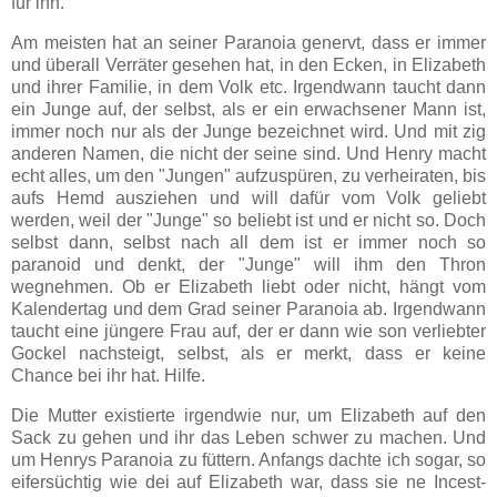
für ihn.
Am meisten hat an seiner Paranoia genervt, dass er immer
und überall Verräter gesehen hat, in den Ecken, in Elizabeth
und ihrer Familie, in dem Volk etc. Irgendwann taucht dann
ein Junge auf, der selbst, als er ein erwachsener Mann ist,
immer noch nur als der Junge bezeichnet wird. Und mit zig
anderen Namen, die nicht der seine sind. Und Henry macht
echt alles, um den "Jungen" aufzuspüren, zu verheiraten, bis
aufs Hemd ausziehen und will dafür vom Volk geliebt
werden, weil der "Junge" so beliebt ist und er nicht so. Doch
selbst dann, selbst nach all dem ist er immer noch so
paranoid und denkt, der "Junge" will ihm den Thron
wegnehmen. Ob er Elizabeth liebt oder nicht, hängt vom
Kalendertag und dem Grad seiner Paranoia ab. Irgendwann
taucht eine jüngere Frau auf, der er dann wie son verliebter
Gockel nachsteigt, selbst, als er merkt, dass er keine
Chance bei ihr hat. Hilfe.
Die Mutter existierte irgendwie nur, um Elizabeth auf den
Sack zu gehen und ihr das Leben schwer zu machen. Und
um Henrys Paranoia zu füttern. Anfangs dachte ich sogar, so
eifersüchtig wie dei auf Elizabeth war, dass sie ne Incest-