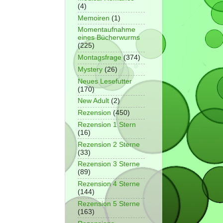
(4)
Memoiren
(1)
Momentaufnahme
eines Bücherwurms
(225)
Montagsfrage
(374)
Mystery
(26)
Neues Lesefutter
(170)
New Adult
(2)
Rezension
(450)
Rezension 1 Stern
(16)
Rezension 2 Sterne
(33)
Rezension 3 Sterne
(89)
Rezension 4 Sterne
(144)
Rezension 5 Sterne
(163)