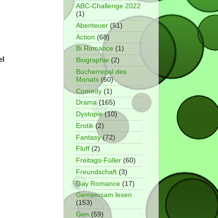
ABC-Challenge 2022
(1)
Abenteuer
(51)
Action
(68)
Bi Romance
(1)
el
Biographie
(2)
Bücherregal des
Monats
(60)
Comedy
(1)
Drama
(165)
Dystopie
(10)
Erotik
(2)
Fantasy
(72)
Fluff
(2)
Freitags-Füller
(60)
Freundschaft
(3)
Gay Romance
(17)
Gemeinsam lesen
(153)
Gen
(59)