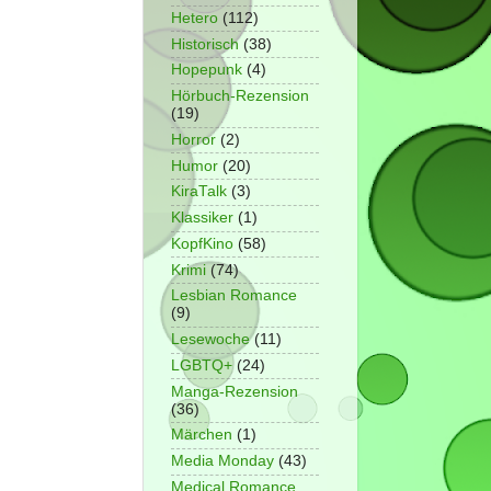
Hetero
(112)
Historisch
(38)
Hopepunk
(4)
Hörbuch-Rezension
(19)
Horror
(2)
Humor
(20)
KiraTalk
(3)
Klassiker
(1)
KopfKino
(58)
Krimi
(74)
Lesbian Romance
(9)
Lesewoche
(11)
LGBTQ+
(24)
Manga-Rezension
(36)
Märchen
(1)
Media Monday
(43)
Medical Romance