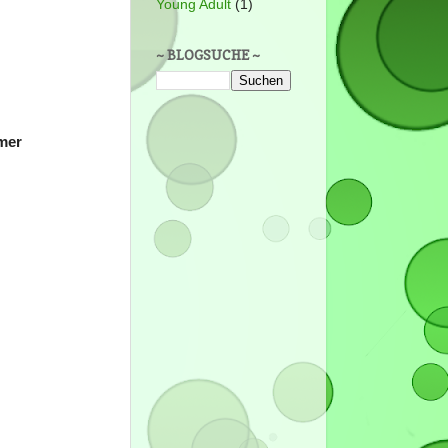
Young Adult
(1)
~ BLOGSUCHE ~
imer