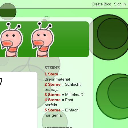
STERNE
1 Stern
=
]
Brennmaterial
2
Sterne
= Schlecht
bis naja
3 Sterne
= Mittelmaß
4 Sterne
= Fast
perfekt
5 Sterne
= Einfach
nur genial