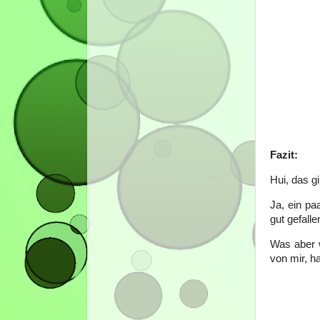
Fazit:
Hui, das g
Ja, ein pa
gut gefall
Was aber w
von mir, h