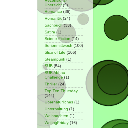
Rezensions-
Übersicht
(9)
Romance
(36)
Romantik
(24)
Sachbuch
(33)
Satire
(1)
Sciene-Fiction
(14)
Serienmittwoch
(100)
Slice of Life
(106)
Steampunk
(1)
SUB
(54)
SUB Abbau
Challenge
(1)
Thriller
(24)
Top Ten Thursday
(144)
Übernatürliches
(1)
Unterhaltung
(1)
Weihnachten
(1)
WritingFriday
(16)