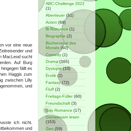
ABC-Challenge 2022
(1)
Abenteuer
(51)
Action
(68)
Bi Romance
(1)
Biographie
(2)
Bücherregal des
en vor eine neue
Monats
(60)
Zeitreisender und
Comedy
(1)
lin MacLeod sucht
Drama
(165)
erden. Auf Burg
hingegen fällt es
Dystopie
(10)
schen Haggis zum
Erotik
(2)
g zwischen Lilly
Fantasy
(72)
 angenommen, und
Fluff
(2)
Freitags-Füller
(60)
Freundschaft
(3)
Gay Romance
(17)
Gemeinsam lesen
(153)
sste ich nicht.
 mitbekommen und
Gen
(59)