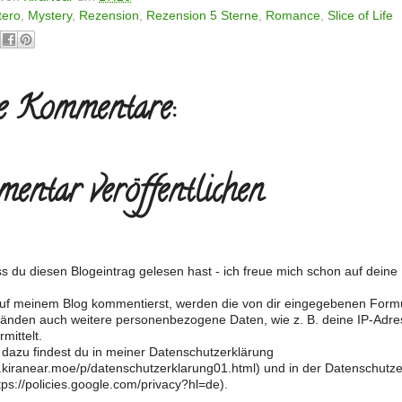
tero
,
Mystery
,
Rezension
,
Rezension 5 Sterne
,
Romance
,
Slice of Life
e Kommentare:
entar veröffentlichen
s du diesen Blogeintrag gelesen hast - ich freue mich schon auf dein
f meinem Blog kommentierst, werden die von dir eingegebenen Form
änden auch weitere personenbezogene Daten, wie z. B. deine IP-Adre
mittelt.
 dazu findest du in meiner Datenschutzerklärung
og.kiranear.moe/p/datenschutzerklarung01.html) und in der Datenschutz
ps://policies.google.com/privacy?hl=de).