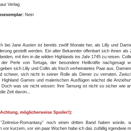
aur Verlag
nsexemplar:
Nein
 bei Jane Austen ist bereits zwölf Monate her, als Lilly und Dami
erung gestellt werden. Ein alter Bekannter offenbart sich ihnen als 
 beiden, mit ihm in die wilden Highlands ins Jahr 1745 zu reisen. Col
 der Perle von Tortuga, der besondere Heilkräfte nachgesagt w
eben sich Lilly und Collin als frisch verheiratetes Paar aus. Damien 
 schwer, sich nicht in seiner Rolle als Diener zu verraten. Zwi
, Highland Games und malerischen Ausflügen wächst die Anziehun
. Doch was sie nicht wissen: Ihre Tarnung ist nicht so sicher wie
 die Zeit davon...
(Achtung, möglicherweise Spoiler!)
:
"Zeitreise-Romantasy" noch einen dritten Band haben würde, wu
 vor kurzem, vor ein paar Wochen habe ich das zufällig irgendwie