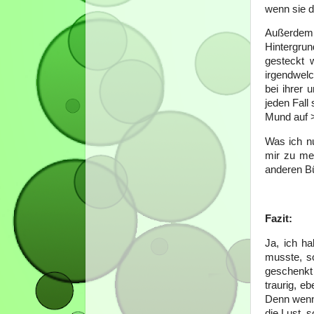
wenn sie d
Außerdem 
Hintergru
gesteckt 
irgendwelc
bei ihrer 
jeden Fall
Mund auf
Was ich nu
mir zu me
anderen Bü
Fazit:
Ja, ich h
musste, s
geschenkt
traurig, e
Denn wenn 
die Lust, 