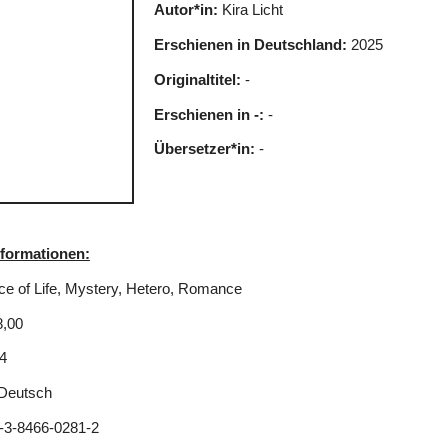
Autor*in:
Kira Licht
Erschienen in Deutschland:
2025
Originaltitel:
-
Erschienen in -:
-
Übersetzer*in:
-
nformationen:
ce of Life, Mystery, Hetero, Romance
8,00
4
Deutsch
-3-8466-0281-2