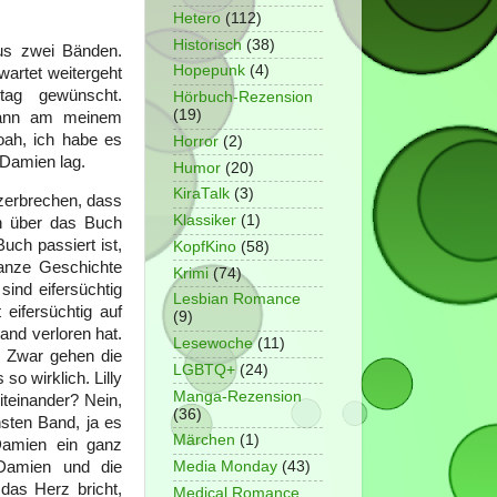
Hetero
(112)
Historisch
(38)
aus zwei Bänden.
Hopepunk
(4)
wartet weitergeht
ag gewünscht.
Hörbuch-Rezension
(19)
 dann am meinem
oah, ich habe es
Horror
(2)
d Damien lag.
Humor
(20)
KiraTalk
(3)
 zerbrechen, dass
Klassiker
(1)
n über das Buch
uch passiert ist,
KopfKino
(58)
ganze Geschichte
Krimi
(74)
sind eifersüchtig
Lesbian Romance
eifersüchtig auf
(9)
and verloren hat.
Lesewoche
(11)
t. Zwar gehen die
LGBTQ+
(24)
so wirklich. Lilly
Manga-Rezension
teinander? Nein,
(36)
hsten Band, ja es
Märchen
(1)
Damien ein ganz
 Damien und die
Media Monday
(43)
das Herz bricht,
Medical Romance