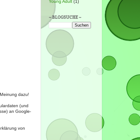
Young Adult
(1)
~ BLOGSUCHE ~
e Meinung dazu!
ulardaten (und
sse) an Google-
erklärung von