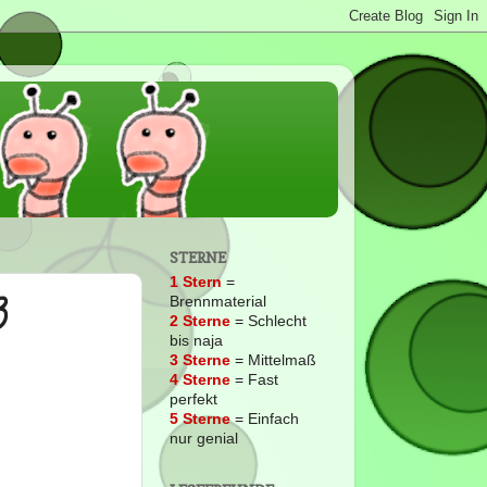
STERNE
1 Stern
=
3
Brennmaterial
2
Sterne
= Schlecht
bis naja
3 Sterne
= Mittelmaß
4 Sterne
= Fast
perfekt
5 Sterne
= Einfach
nur genial