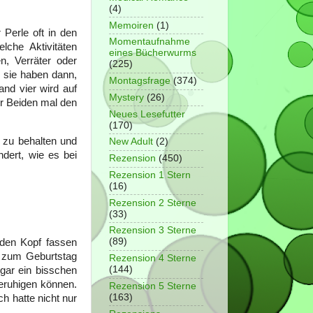
(4)
Memoiren
(1)
Perle oft in den
Momentaufnahme
lche Aktivitäten
eines Bücherwurms
n, Verräter oder
(225)
d sie haben dann,
Montagsfrage
(374)
nd vier wird auf
Mystery
(26)
er Beiden mal den
Neues Lesefutter
(170)
e zu behalten und
New Adult
(2)
dert, wie es bei
Rezension
(450)
Rezension 1 Stern
(16)
Rezension 2 Sterne
(33)
Rezension 3 Sterne
(89)
 den Kopf fassen
h zum Geburtstag
Rezension 4 Sterne
(144)
gar ein bisschen
beruhigen können.
Rezension 5 Sterne
(163)
h hatte nicht nur