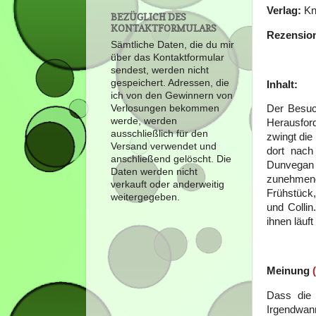
Verlag:
Kn
BEZÜGLICH DES
KONTAKTFORMULARS
Rezensio
Sämtliche Daten, die du mir
über das Kontaktformular
sendest, werden nicht
gespeichert. Adressen, die
Inhalt:
ich von den Gewinnern von
Verlosungen bekommen
Der Besuch
werde, werden
Herausford
ausschließlich für den
zwingt die
Versand verwendet und
dort nach
anschließend gelöscht. Die
Dunvegan g
Daten werden nicht
zunehmend
verkauft oder anderweitig
Frühstück
weitergegeben.
und Collin
ihnen läuft
Meinung
Dass die 
Irgendwann