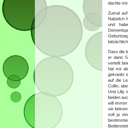
dachte m
Zumal auf
Natürlich 
und hab
Dementsp
Geburtsta
tatsächlic
Dass die b
er dann S
verteilt b
hat mir a
gekrankt i
auf die Le
Collin, ab
Und Lilly 
beiden auch
will immer
sie bekomm
soll ja e
bestimmte
Bedienste