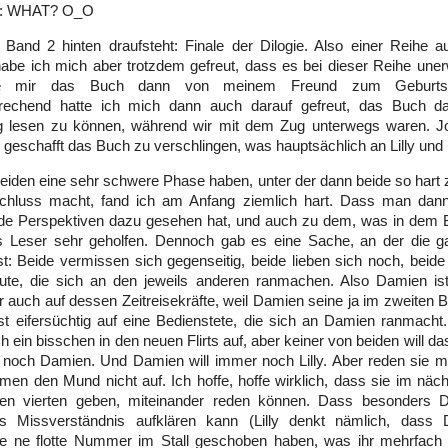
ir: WHAT? O_O
 Band 2 hinten draufsteht: Finale der Dilogie. Also einer Reihe 
habe ich mich aber trotzdem gefreut, dass es bei dieser Reihe uner
e mir das Buch dann von meinem Freund zum Geburtst
rechend hatte ich mich dann auch darauf gefreut, das Buch
g lesen zu können, während wir mit dem Zug unterwegs waren. J
h geschafft das Buch zu verschlingen, was hauptsächlich an Lilly un
eiden eine sehr schwere Phase haben, unter der dann beide so hart
chluss macht, fand ich am Anfang ziemlich hart. Dass man dan
eide Perspektiven dazu gesehen hat, und auch zu dem, was in dem B
ls Leser sehr geholfen. Dennoch gab es eine Sache, an der die 
st: Beide vermissen sich gegenseitig, beide lieben sich noch, beide 
ute, die sich an den jeweils anderen ranmachen. Also Damien ist 
er auch auf dessen Zeitreisekräfte, weil Damien seine ja im zweiten B
ist eifersüchtig auf eine Bedienstete, die sich an Damien ranmach
 ein bisschen in den neuen Flirts auf, aber keiner von beiden will das 
 noch Damien. Und Damien will immer noch Lilly. Aber reden sie mi
en den Mund nicht auf. Ich hoffe, hoffe wirklich, dass sie im näc
inen vierten geben, miteinander reden können. Dass besonders 
s Missverständnis aufklären kann (Lilly denkt nämlich, dass
te ne flotte Nummer im Stall geschoben haben, was ihr mehrfach 