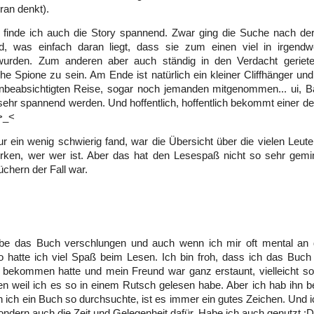
ran denkt).
finde ich auch die Story spannend. Zwar ging die Suche nach der 
nd, was einfach daran liegt, dass sie zum einen viel in irgendwe
wurden. Zum anderen aber auch ständig in den Verdacht geriete
he Spione zu sein. Am Ende ist natürlich ein kleiner Cliffhänger un
unbeabsichtigten Reise, sogar noch jemanden mitgenommen... ui, Ba
 sehr spannend werden. Und hoffentlich, hoffentlich bekommt einer d
 >_<
r ein wenig schwierig fand, war die Übersicht über die vielen Leut
rken, wer wer ist. Aber das hat den Lesespaß nicht so sehr gemin
chern der Fall war.
abe das Buch verschlungen und auch wenn ich mir oft mental an
o hatte ich viel Spaß beim Lesen. Ich bin froh, dass ich das Buc
 bekommen hatte und mein Freund war ganz erstaunt, vielleicht so
ben weil ich es so in einem Rutsch gelesen habe. Aber ich hab ihn 
ich ein Buch so durchsuchte, ist es immer ein gutes Zeichen. Und ic
sondern auch die Zeit und Gelegenheit dafür. Habe ich auch genutzt :D