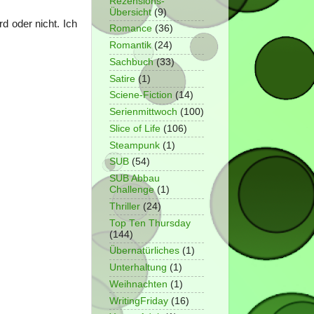
Rezensions-
Übersicht
(9)
d oder nicht. Ich
Romance
(36)
Romantik
(24)
Sachbuch
(33)
Satire
(1)
Sciene-Fiction
(14)
Serienmittwoch
(100)
Slice of Life
(106)
Steampunk
(1)
SUB
(54)
SUB Abbau
Challenge
(1)
Thriller
(24)
Top Ten Thursday
(144)
Übernatürliches
(1)
Unterhaltung
(1)
Weihnachten
(1)
WritingFriday
(16)