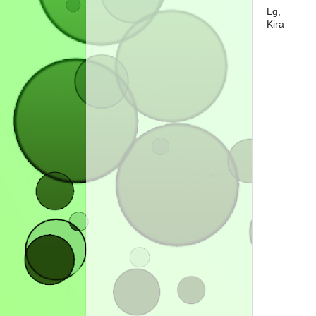
Lg,
Kira