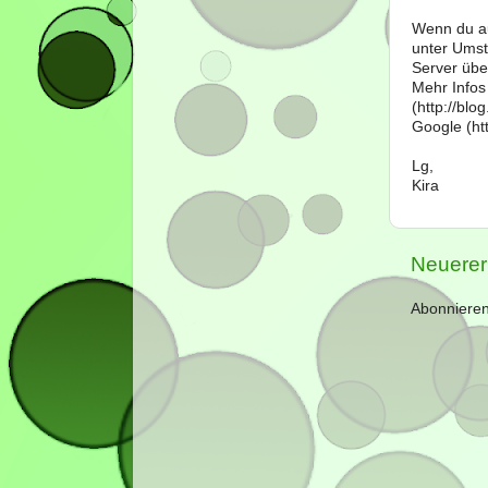
Wenn du au
unter Umst
Server über
Mehr Infos
(http://bl
Google (htt
Lg,
Kira
Neuerer
Abonniere