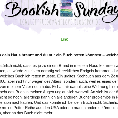
Link
 dein Haus brennt und du nur ein Buch retten könntest – welch
natürlich nicht, dass es je zu einem Brand in meinem Haus kommen w
n, es würde zu einem derartig schrecklichen Ereignis kommen, dan
, welches Buch ich retten müsste. Ein uraltes Kochbuch aus dem Ze
900, aber nicht nur wegen des Alters, sondern auch, weil es eines de
ch von meinem Vater noch habe. Er hat mir damals eine Widmung hine
cht das Buch in meinen Augen unglaublich wertvoll. An sich ist der
icht so hoch, allerdings kann ich alle anderen Bücher problemlos in 
version nachkaufen. Und das könnte ich bei dem Buch nicht. Sicherli
 meine Potter-Reihe aus den USA oder so manch anderes käme ich s
, aber an das Buch nicht mehr.