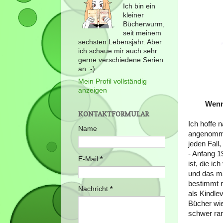
Ich bin ein
kleiner
Bücherwurm,
seit meinem
sechsten Lebensjahr. Aber
ich schaue mir auch sehr
gerne verschiedene Serien
an :-)
Mein Profil vollständig
anzeigen
Wenn
KONTAKTFORMULAR
Ich hoffe 
Name
angenomme
jeden Fall
- Anfang 1
E-Mail
*
ist, die i
und das ma
bestimmt n
Nachricht
*
als Kindle
Bücher wie
schwer ran