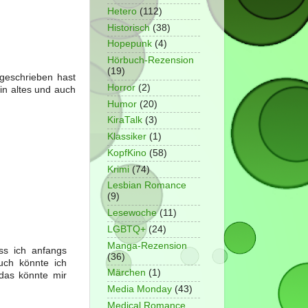
Hetero
(112)
Historisch
(38)
Hopepunk
(4)
Hörbuch-Rezension
(19)
 geschrieben hast
Horror
(2)
ein altes und auch
Humor
(20)
KiraTalk
(3)
Klassiker
(1)
KopfKino
(58)
Krimi
(74)
Lesbian Romance
(9)
Lesewoche
(11)
LGBTQ+
(24)
Manga-Rezension
ss ich anfangs
(36)
uch könnte ich
Märchen
(1)
 das könnte mir
Media Monday
(43)
Medical Romance