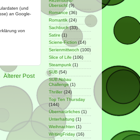
Rezensions-
Übersicht
(9)
ulardaten (und
Romance
(36)
sse) an Google-
Romantik
(24)
Sachbuch
(33)
erklärung von
Satire
(1)
Sciene-Fiction
(14)
Serienmittwoch
(100)
Slice of Life
(106)
Steampunk
(1)
SUB
(54)
Älterer Post
SUB Abbau
Challenge
(1)
Thriller
(24)
Top Ten Thursday
(144)
Übernatürliches
(1)
Unterhaltung
(1)
Weihnachten
(1)
WritingFriday
(16)