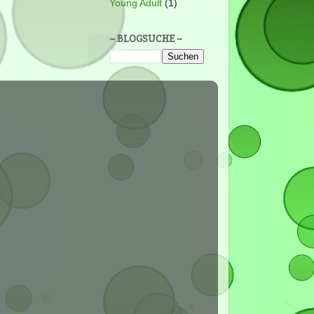
Young Adult
(1)
~ BLOGSUCHE ~