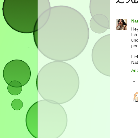
2 Ko
Nat
Hey
Ich
und
per
Lie
Nat
Ant