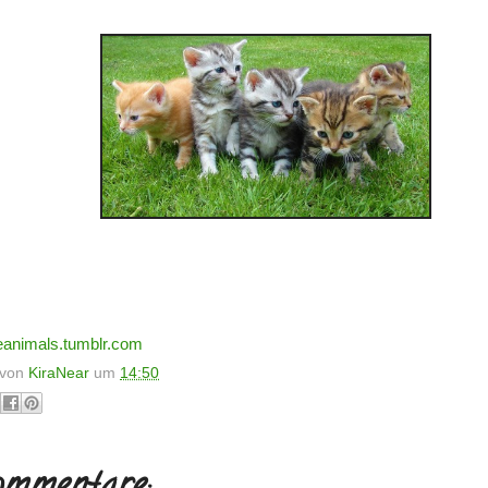
eanimals.tumblr.com
t von
KiraNear
um
14:50