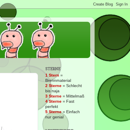
STERNE
1 Stern
=
Brennmaterial
2
Sterne
= Schlecht
bis naja
3 Sterne
= Mittelmaß
4 Sterne
= Fast
perfekt
5 Sterne
= Einfach
nur genial