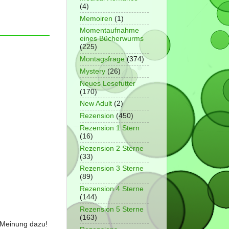
(4)
Memoiren
(1)
Momentaufnahme
eines Bücherwurms
(225)
Montagsfrage
(374)
Mystery
(26)
Neues Lesefutter
(170)
New Adult
(2)
Rezension
(450)
Rezension 1 Stern
(16)
Rezension 2 Sterne
(33)
Rezension 3 Sterne
(89)
Rezension 4 Sterne
(144)
Rezension 5 Sterne
(163)
e Meinung dazu!