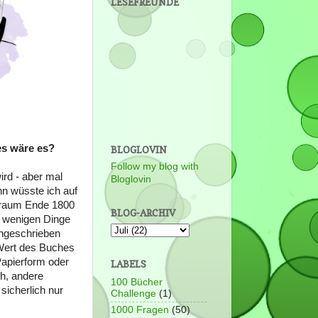
LESEFREUNDE
es wäre es?
BLOGLOVIN
Follow my blog with
ird - aber mal
Bloglovin
n wüsste ich auf
itraum Ende 1800
BLOG-ARCHIV
r wenigen Dinge
ingeschrieben
 Wert des Buches
Papierform oder
LABELS
ch, andere
100 Bücher
icherlich nur
Challenge
(1)
1000 Fragen
(50)