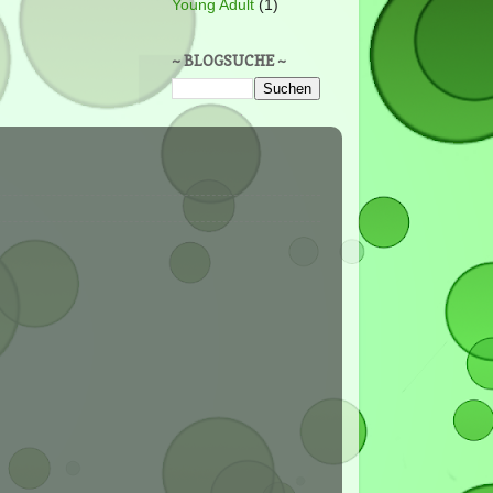
Young Adult
(1)
~ BLOGSUCHE ~