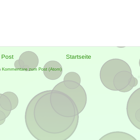
 Post
Startseite
n
Kommentare zum Post (Atom)