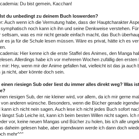
cademia: Du bist gemein, Kacchan!
llst du unbedingt zu deinem Buch loswerden?
: Auch wenn ich die Vermutung habe, dass der Hauptcharakter Asperg
 symphatisch noch kann ich ihn und seine Denkweise verstehen. Für 
r seltsam, was es mir nicht gerade einfach macht, das Buch überhaup
wir es ja für die Schule lesen müssen. Wäre es privat, hätte ich es ve
en.
ademia: Hier kenne ich die erste Staffel des Animes, den Manga hab
elesen. Allerdings habe ich vor mehreren Wochen zufällig den ersten
 mir: Hey, wenn mir der Anime gefallen hat, vielleicht ist das ja auc
 ja nicht, aber könnte doch sein.
 einen riesiegn Sub oder liest du immer alles direkt weg? Was is
he?
inen riesigen Sub, der nie kleiner wird, vor allem, da ich mir gerne m
r von anderen wünsche. Besonders, wenn die Bücher gerade irgendw
 kann ich nicht nein sagen. Auch lese ich nicht jedes Buch sofort n
längst Sub Leiche ist, kann ich beim besten Willen nicht sagen. Ic
eder vor, keine neuen Mangas und Bücher zu holen, bis ich alle ung
s daheim gelesen habe, aber irgendwann werde ich dann doch wied
och mehr^^°