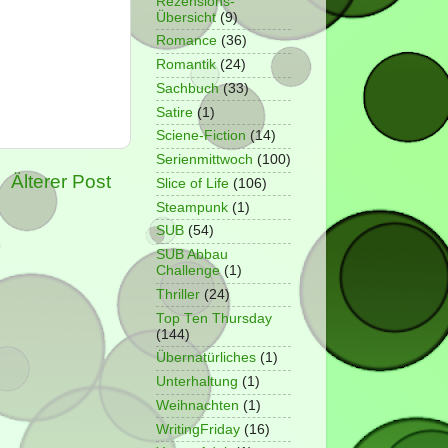
Rezensions-
Übersicht
(9)
Romance
(36)
Romantik
(24)
Sachbuch
(33)
Satire
(1)
Sciene-Fiction
(14)
Serienmittwoch
(100)
Älterer Post
Slice of Life
(106)
Steampunk
(1)
SUB
(54)
SUB Abbau
Challenge
(1)
Thriller
(24)
Top Ten Thursday
(144)
Übernatürliches
(1)
Unterhaltung
(1)
Weihnachten
(1)
WritingFriday
(16)