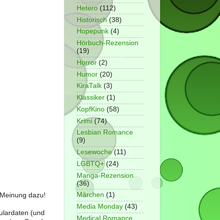
Hetero
(112)
Historisch
(38)
Hopepunk
(4)
Hörbuch-Rezension
(19)
Horror
(2)
Humor
(20)
KiraTalk
(3)
Klassiker
(1)
KopfKino
(58)
Krimi
(74)
Lesbian Romance
(9)
Lesewoche
(11)
LGBTQ+
(24)
Manga-Rezension
(36)
Märchen
(1)
e Meinung dazu!
Media Monday
(43)
ulardaten (und
Medical Romance