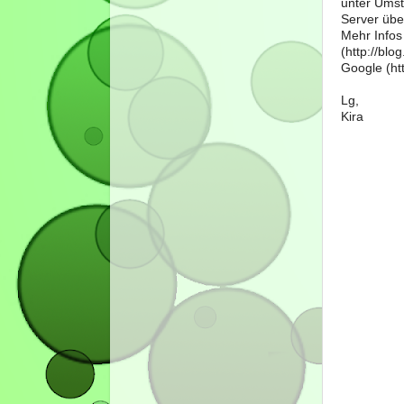
unter Umst
Server über
Mehr Infos
(http://bl
Google (htt
Lg,
Kira