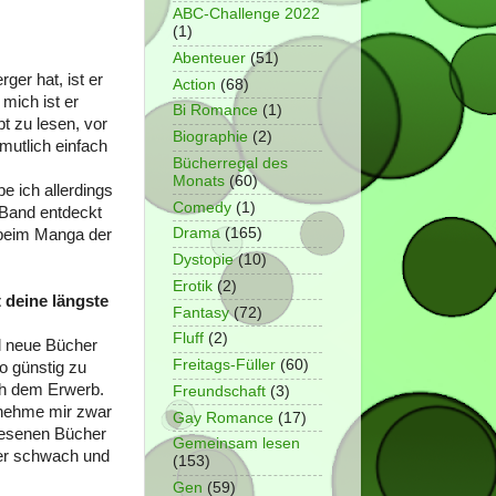
ABC-Challenge 2022
(1)
Abenteuer
(51)
er hat, ist er
Action
(68)
mich ist er
Bi Romance
(1)
t zu lesen, vor
Biographie
(2)
rmutlich einfach
Bücherregal des
Monats
(60)
e ich allerdings
Comedy
(1)
 Band entdeckt
Drama
(165)
h beim Manga der
Dystopie
(10)
Erotik
(2)
t deine längste
Fantasy
(72)
Fluff
(2)
al neue Bücher
Freitags-Füller
(60)
o günstig zu
ach dem Erwerb.
Freundschaft
(3)
h nehme mir zwar
Gay Romance
(17)
elesenen Bücher
Gemeinsam lesen
er schwach und
(153)
Gen
(59)