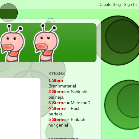
STERNE
1 Stern
=
Brennmaterial
2
Sterne
= Schlecht
bis naja
3 Sterne
= Mittelmaß
4 Sterne
= Fast
perfekt
5 Sterne
= Einfach
nur genial