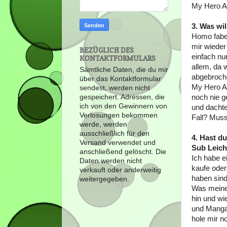
My Hero A
3. Was wi
Homo faber
mir wieder
BEZÜGLICH DES
einfach nu
KONTAKTFORMULARS
allem, da 
Sämtliche Daten, die du mir
abgebroch
über das Kontaktformular
My Hero Ac
sendest, werden nicht
noch nie g
gespeichert. Adressen, die
ich von den Gewinnern von
und dachte
Verlosungen bekommen
Fall? Muss
werde, werden
ausschließlich für den
4. Hast du
Versand verwendet und
Sub Leic
anschließend gelöscht. Die
Ich habe e
Daten werden nicht
kaufe ode
verkauft oder anderweitig
haben sind
weitergegeben.
Was meine 
hin und wi
und Manga
hole mir n