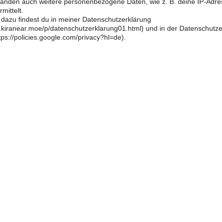
änden auch weitere personenbezogene Daten, wie z. B. deine IP-Adre
mittelt.
 dazu findest du in meiner Datenschutzerklärung
og.kiranear.moe/p/datenschutzerklarung01.html) und in der Datenschutz
ps://policies.google.com/privacy?hl=de).