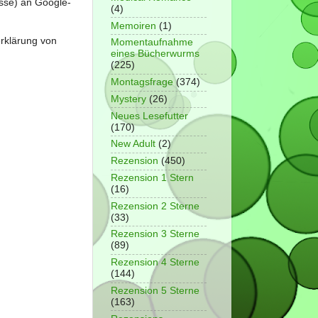
sse) an Google-
(4)
Memoiren
(1)
erklärung von
Momentaufnahme
eines Bücherwurms
(225)
Montagsfrage
(374)
Mystery
(26)
Neues Lesefutter
(170)
New Adult
(2)
Rezension
(450)
Rezension 1 Stern
(16)
Rezension 2 Sterne
(33)
Rezension 3 Sterne
(89)
Rezension 4 Sterne
(144)
Rezension 5 Sterne
(163)