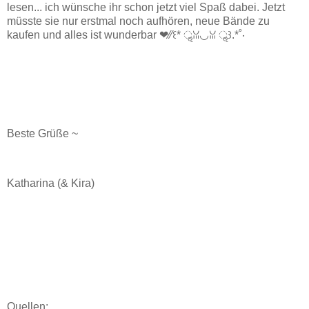
lesen... ich wünsche ihr schon jetzt viel Spaß dabei. Jetzt
müsste sie nur erstmal noch aufhören, neue Bände zu
kaufen und alles ist wunderbar ❤︎⁄⁄꒰* ॢꈍ◡ꈍ ॢ꒱.*˚‧
Beste Grüße ~
Katharina (& Kira)
Quellen: