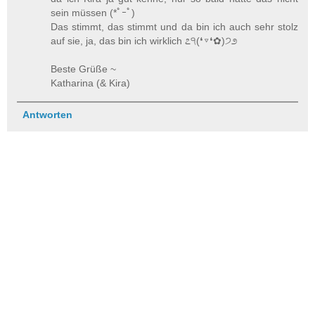
sein müssen (*ﾟｰﾟ)ゞ
Das stimmt, das stimmt und da bin ich auch sehr stolz
auf sie, ja, das bin ich wirklich ೭੧(❛▿❛✿)੭೨
Beste Grüße ~
Katharina (& Kira)
Antworten