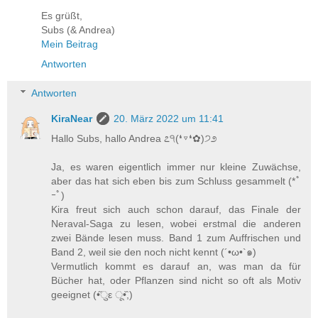
Es grüßt,
Subs (& Andrea)
Mein Beitrag
Antworten
Antworten
KiraNear
20. März 2022 um 11:41
Hallo Subs, hallo Andrea ೭੧(❛▿❛✿)੭೨
Ja, es waren eigentlich immer nur kleine Zuwächse,
aber das hat sich eben bis zum Schluss gesammelt (*ﾟ
ｰﾟ)ゞ
Kira freut sich auch schon darauf, das Finale der
Neraval-Saga zu lesen, wobei erstmal die anderen
zwei Bände lesen muss. Band 1 zum Auffrischen und
Band 2, weil sie den noch nicht kennt (´•ω•`๑)
Vermutlich kommt es darauf an, was man da für
Bücher hat, oder Pflanzen sind nicht so oft als Motiv
geeignet (•᷉ुε ू•᷈,)