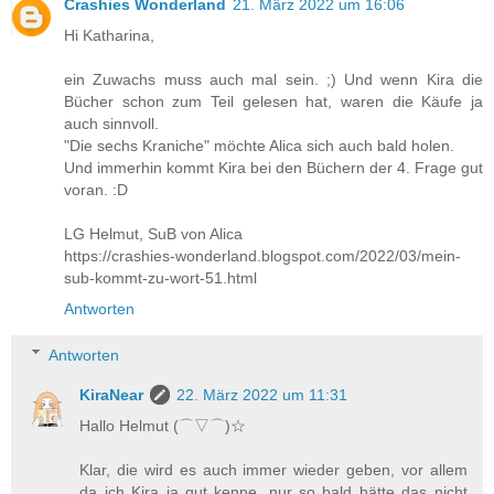
Crashies Wonderland
21. März 2022 um 16:06
Hi Katharina,
ein Zuwachs muss auch mal sein. ;) Und wenn Kira die
Bücher schon zum Teil gelesen hat, waren die Käufe ja
auch sinnvoll.
"Die sechs Kraniche" möchte Alica sich auch bald holen.
Und immerhin kommt Kira bei den Büchern der 4. Frage gut
voran. :D
LG Helmut, SuB von Alica
https://crashies-wonderland.blogspot.com/2022/03/mein-
sub-kommt-zu-wort-51.html
Antworten
Antworten
KiraNear
22. März 2022 um 11:31
Hallo Helmut (⌒▽⌒)☆
Klar, die wird es auch immer wieder geben, vor allem
da ich Kira ja gut kenne, nur so bald hätte das nicht