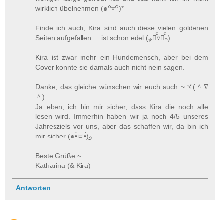
wirklich übelnehmen (๑꒪▿꒪)*
Finde ich auch, Kira sind auch diese vielen goldenen
Seiten aufgefallen ... ist schon edel (⁎⚈᷀᷁▿⚈᷀᷁⁎)
Kira ist zwar mehr ein Hundemensch, aber bei dem
Cover konnte sie damals auch nicht nein sagen.
Danke, das gleiche wünschen wir euch auch ~ヾ(＾∇
＾)
Ja eben, ich bin mir sicher, dass Kira die noch alle
lesen wird. Immerhin haben wir ja noch 4/5 unseres
Jahresziels vor uns, aber das schaffen wir, da bin ich
mir sicher (๑•̀ㅂ•́)و
Beste Grüße ~
Katharina (& Kira)
Antworten