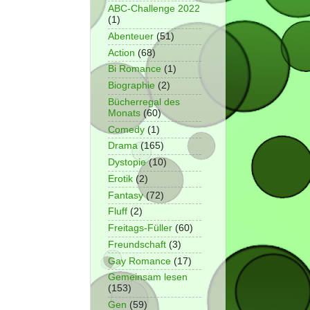
ABC-Challenge 2022
(1)
Abenteuer
(51)
Action
(68)
Bi Romance
(1)
Biographie
(2)
Bücherregal des
Monats
(60)
Comedy
(1)
Drama
(165)
Dystopie
(10)
Erotik
(2)
Fantasy
(72)
Fluff
(2)
Freitags-Füller
(60)
Freundschaft
(3)
Gay Romance
(17)
Gemeinsam lesen
(153)
Gen
(59)