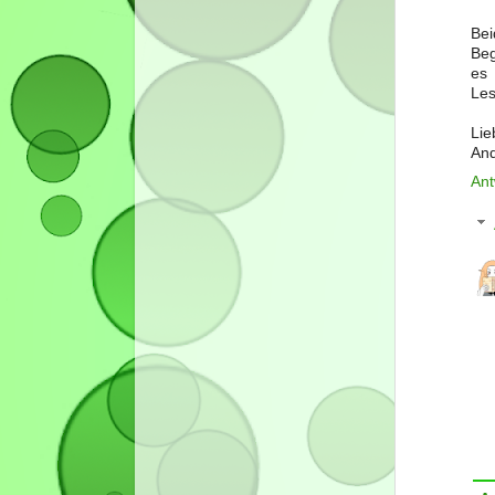
Bei
Beg
es
Les
Lie
An
Ant