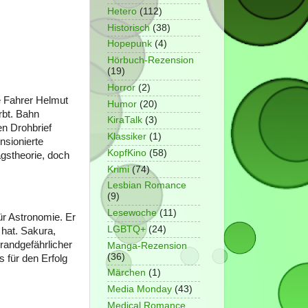
Hetero
(112)
Historisch
(38)
Hopepunk
(4)
Hörbuch-Rezension
(19)
Horror
(2)
e Fahrer Helmut
Humor
(20)
rbt. Bahn
KiraTalk
(3)
en Drohbrief
Klassiker
(1)
ensionierte
KopfKino
(58)
gstheorie, doch
Krimi
(74)
Lesbian Romance
(9)
Lesewoche
(11)
ür Astronomie. Er
LGBTQ+
(24)
 hat. Sakura,
brandgefährlicher
Manga-Rezension
(36)
 für den Erfolg
Märchen
(1)
Media Monday
(43)
Medical Romance