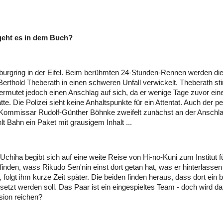
eht es in dem Buch?
burgring in der Eifel. Beim berühmten 24-Stunden-Rennen werden di
erthold Theberath in einen schweren Unfall verwickelt. Theberath sti
vermutet jedoch einen Anschlag auf sich, da er wenige Tage zuvor ein
tte. Die Polizei sieht keine Anhaltspunkte für ein Attentat. Auch der p
Kommissar Rudolf-Günther Böhnke zweifelt zunächst an der Anschla
lt Bahn ein Paket mit grausigem Inhalt ...
Uchiha begibt sich auf eine weite Reise von Hi-no-Kuni zum Institut f
sfinden, wass Rikudo Sen'nin einst dort getan hat, was er hinterlassen
 folgt ihm kurze Zeit später. Die beiden finden heraus, dass dort ein 
etzt werden soll. Das Paar ist ein eingespieltes Team - doch wird das
sion reichen?