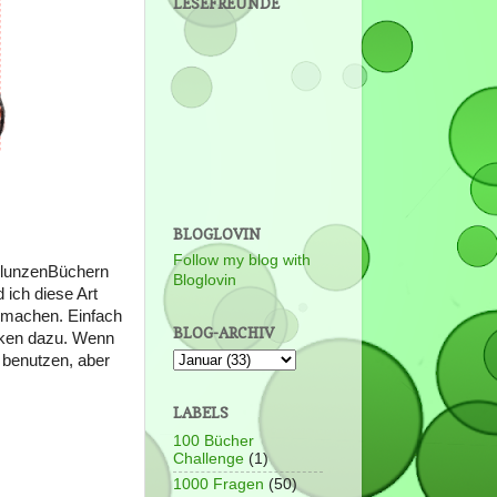
LESEFREUNDE
BLOGLOVIN
Follow my blog with
hlunzenBüchern
Bloglovin
 ich diese Art
u machen. Einfach
BLOG-ARCHIV
nken dazu. Wenn
 benutzen, aber
LABELS
100 Bücher
Challenge
(1)
1000 Fragen
(50)