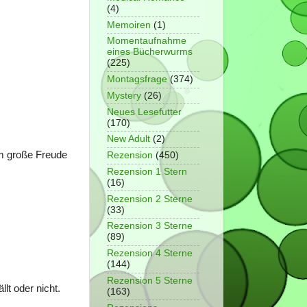
(4)
Memoiren
(1)
Momentaufnahme
eines Bücherwurms
(225)
Montagsfrage
(374)
Mystery
(26)
Neues Lesefutter
(170)
New Adult
(2)
hm große Freude
Rezension
(450)
Rezension 1 Stern
(16)
Rezension 2 Sterne
(33)
Rezension 3 Sterne
(89)
Rezension 4 Sterne
(144)
Rezension 5 Sterne
lt oder nicht.
(163)