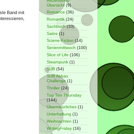
Rezensions-
Übersicht
(9)
Romance
(36)
rste Band mit
nteressieren,
Romantik
(24)
Sachbuch
(33)
Satire
(1)
Sciene-Fiction
(14)
Serienmittwoch
(100)
Slice of Life
(106)
Steampunk
(1)
SUB
(54)
SUB Abbau
Challenge
(1)
Thriller
(24)
Top Ten Thursday
(144)
Übernatürliches
(1)
Unterhaltung
(1)
Weihnachten
(1)
WritingFriday
(16)