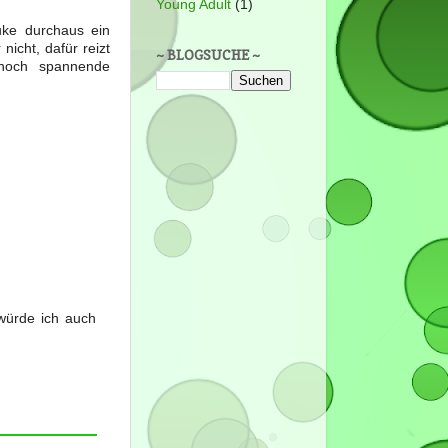
Young Adult
(1)
uke durchaus ein
nicht, dafür reizt
~ BLOGSUCHE ~
 noch spannende
würde ich auch