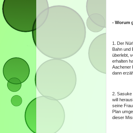
- Worum g
1. Der Nür
Bahn und B
überlebt, 
erhalten ha
Aachener 
dann erzäh
2. Sasuke 
will herau
seine Frau,
Plan umges
dieser Mis