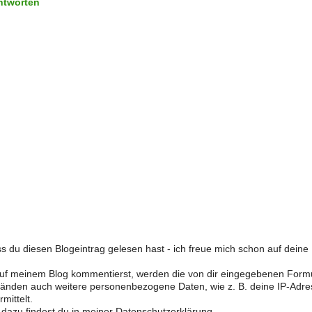
ntworten
s du diesen Blogeintrag gelesen hast - ich freue mich schon auf dein
f meinem Blog kommentierst, werden die von dir eingegebenen Form
änden auch weitere personenbezogene Daten, wie z. B. deine IP-Adre
mittelt.
 dazu findest du in meiner Datenschutzerklärung