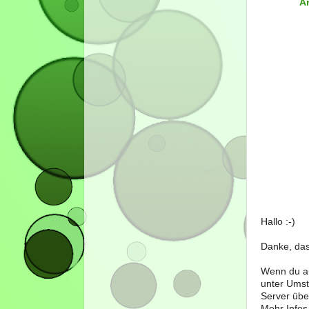
A
Hallo :-)
Danke, das
Wenn du au
unter Umst
Server über
Mehr Infos