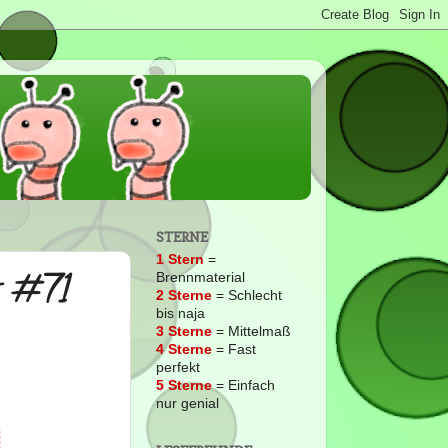
STERNE
1 Stern
=
s #71
Brennmaterial
2
Sterne
= Schlecht
bis naja
3 Sterne
= Mittelmaß
4 Sterne
= Fast
perfekt
5 Sterne
= Einfach
nur genial