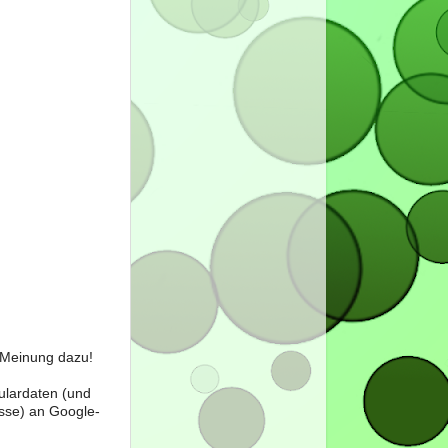
e Meinung dazu!
ulardaten (und
sse) an Google-