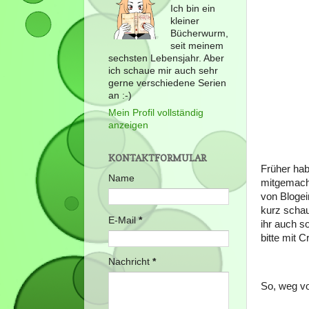
Ich bin ein
kleiner
Bücherwurm,
seit meinem
sechsten Lebensjahr. Aber
ich schaue mir auch sehr
gerne verschiedene Serien
an :-)
Mein Profil vollständig
anzeigen
KONTAKTFORMULAR
Früher ha
Name
mitgemacht
von Blogei
kurz schau
E-Mail
*
ihr auch s
bitte mit C
Nachricht
*
So, weg v