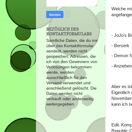
Welche mic
angefangen
BEZÜGLICH DES
KONTAKTFORMULARS
- JoJo's B
Sämtliche Daten, die du mir
- Berserk
über das Kontaktformular
sendest, werden nicht
- Demon S
gespeichert. Adressen, die
ich von den Gewinnern von
- Anziehen
Verlosungen bekommen
werde, werden
ausschließlich für den
Versand verwendet und
Aber es is
anschließend gelöscht. Die
Eigentlich
Daten werden nicht
November v
verkauft oder anderweitig
kann ich 
weitergegeben.
Edit. Komp
Republic 