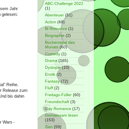
ABC-Challenge 2022
(1)
iesem Jahr
 gelesen:
Abenteuer
(51)
Action
(68)
Bi Romance
(1)
Biographie
(2)
Bücherregal des
Monats
(60)
Comedy
(1)
Drama
(165)
Dystopie
(10)
Erotik
(2)
Fantasy
(72)
al" Reihe.
Fluff
(2)
der Release zum
Freitags-Füller
(60)
Und bis dahin
Freundschaft
(3)
Gay Romance
(17)
Gemeinsam lesen
(153)
r Wars -
Gen
(59)