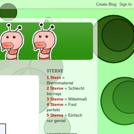
STERNE
1 Stern
=
Brennmaterial
2
Sterne
= Schlecht
bis naja
3 Sterne
= Mittelmaß
4 Sterne
= Fast
perfekt
5 Sterne
= Einfach
nur genial