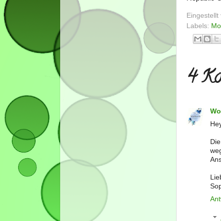
Eingestell
Labels:
Mo
4 Ko
Wo
Hey
Die
weg
Ans
Lie
Sop
Ant