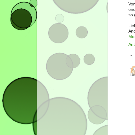
Von
end
so 
Lie
An
Mei
Ant