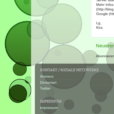
Server über
Mehr Infos
(http://bl
Google (htt
Lg,
Kira
Neuerer
Abonniere
KONTAKT / SOZIALE NETZWERKE
Animexx
Deviantart
Twitter
IMPRESSUM
Impressum