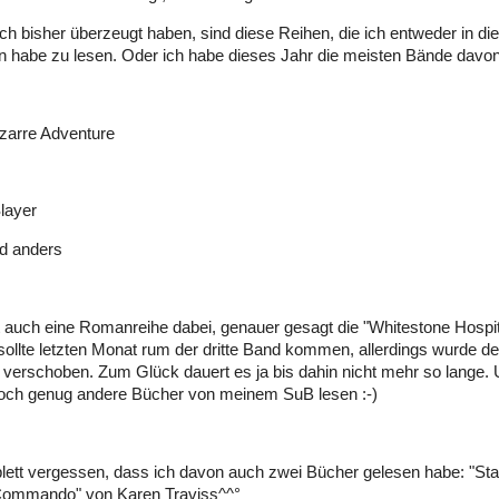
h bisher überzeugt haben, sind diese Reihen, die ich entweder in d
 habe zu lesen. Oder ich habe dieses Jahr die meisten Bände davon
izarre Adventure
layer
d anders
t auch eine Romanreihe dabei, genauer gesagt die "Whitestone Hospit
 sollte letzten Monat rum der dritte Band kommen, allerdings wurde 
erschoben. Zum Glück dauert es ja bis dahin nicht mehr so lange. 
noch genug andere Bücher von meinem SuB lesen :-)
lett vergessen, dass ich davon auch zwei Bücher gelesen habe: "Sta
Commando" von Karen Traviss^^°