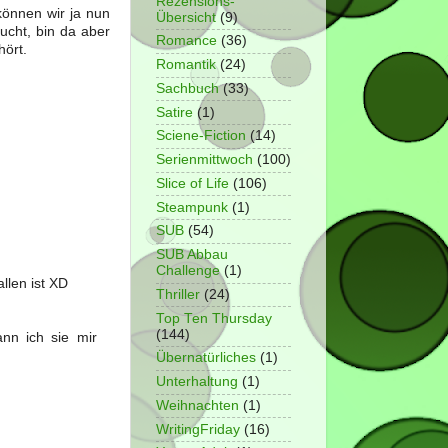
Rezensions-
önnen wir ja nun
Übersicht
(9)
ucht, bin da aber
Romance
(36)
ört.
Romantik
(24)
Sachbuch
(33)
Satire
(1)
Sciene-Fiction
(14)
Serienmittwoch
(100)
Slice of Life
(106)
Steampunk
(1)
SUB
(54)
SUB Abbau
Challenge
(1)
llen ist XD
Thriller
(24)
Top Ten Thursday
(144)
ann ich sie mir
Übernatürliches
(1)
Unterhaltung
(1)
Weihnachten
(1)
WritingFriday
(16)