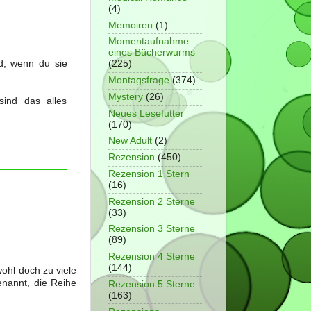
(4)
Memoiren
(1)
Momentaufnahme
eines Bücherwurms
d, wenn du sie
(225)
Montagsfrage
(374)
Mystery
(26)
ind das alles
Neues Lesefutter
(170)
New Adult
(2)
Rezension
(450)
Rezension 1 Stern
(16)
Rezension 2 Sterne
(33)
Rezension 3 Sterne
(89)
Rezension 4 Sterne
(144)
ohl doch zu viele
enannt, die Reihe
Rezension 5 Sterne
(163)