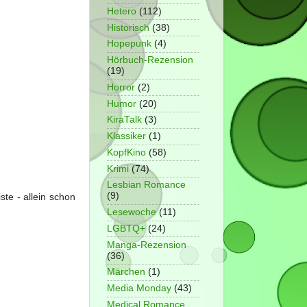
Hetero
(112)
Historisch
(38)
Hopepunk
(4)
Hörbuch-Rezension
(19)
Horror
(2)
Humor
(20)
KiraTalk
(3)
Klassiker
(1)
KopfKino
(58)
Krimi
(74)
Lesbian Romance
(9)
ste - allein schon
Lesewoche
(11)
LGBTQ+
(24)
Manga-Rezension
(36)
Märchen
(1)
Media Monday
(43)
Medical Romance