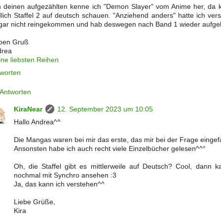
 deinen aufgezählten kenne ich "Demon Slayer" vom Anime her, da k
lich Staffel 2 auf deutsch schauen. "Anziehend anders" hatte ich vers
gar nicht reingekommen und hab deswegen nach Band 1 wieder aufgeh
ben Gruß
drea
ne liebsten Reihen
worten
Antworten
KiraNear
12. September 2023 um 10:05
Hallo Andrea^^
Die Mangas waren bei mir das erste, das mir bei der Frage eingefa
Ansonsten habe ich auch recht viele Einzelbücher gelesen^^°
Oh, die Staffel gibt es mittlerweile auf Deutsch? Cool, dann k
nochmal mit Synchro ansehen :3
Ja, das kann ich verstehen^^
Liebe Grüße,
Kira