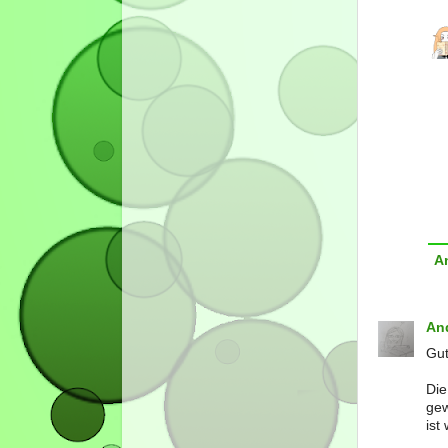
A
An
Gut
Die
gew
ist