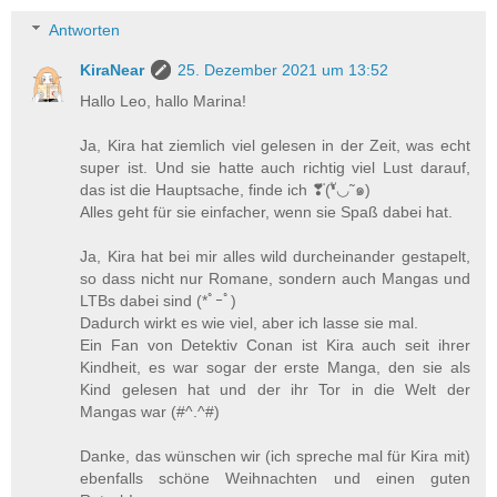
Antworten
KiraNear
25. Dezember 2021 um 13:52
Hallo Leo, hallo Marina!
Ja, Kira hat ziemlich viel gelesen in der Zeit, was echt
super ist. Und sie hatte auch richtig viel Lust darauf,
das ist die Hauptsache, finde ich ❣⃛(❛ั◡˜๑)
Alles geht für sie einfacher, wenn sie Spaß dabei hat.
Ja, Kira hat bei mir alles wild durcheinander gestapelt,
so dass nicht nur Romane, sondern auch Mangas und
LTBs dabei sind (*ﾟｰﾟ)ゞ
Dadurch wirkt es wie viel, aber ich lasse sie mal.
Ein Fan von Detektiv Conan ist Kira auch seit ihrer
Kindheit, es war sogar der erste Manga, den sie als
Kind gelesen hat und der ihr Tor in die Welt der
Mangas war (#^.^#)
Danke, das wünschen wir (ich spreche mal für Kira mit)
ebenfalls schöne Weihnachten und einen guten