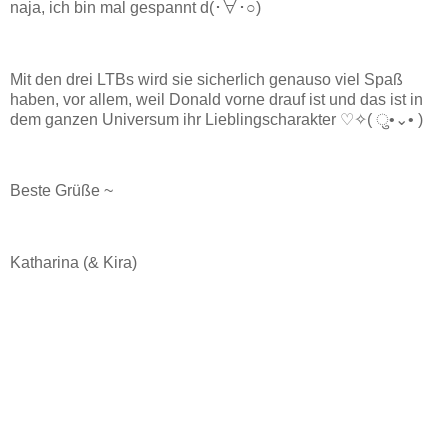
naja, ich bin mal gespannt d(･∀･○)
Mit den drei LTBs wird sie sicherlich genauso viel Spaß
haben, vor allem, weil Donald vorne drauf ist und das ist in
dem ganzen Universum ihr Lieblingscharakter ♡✧( ु•⌄• )
Beste Grüße ~
Katharina (& Kira)